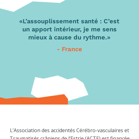
uplissement santé : C’est
« À l'ACTE, on
rt intérieur, je me sens
- M
x à cause du rythme.»
- France
L’Association des accidentés Cérébro-vasculaires et
Traumatisés crâniens de l’Estrie (ACTE) est financée